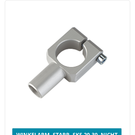
WINKELARM, STARR, SKS 20-30, NICHT