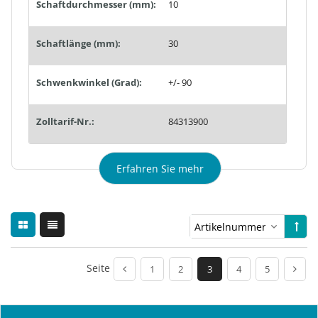
Schaftdurchmesser (mm):
10
Schaftlänge (mm):
30
Schwenkwinkel (Grad):
+/- 90
Zolltarif-Nr.:
84313900
Erfahren Sie mehr
Seite
1
2
3
4
5