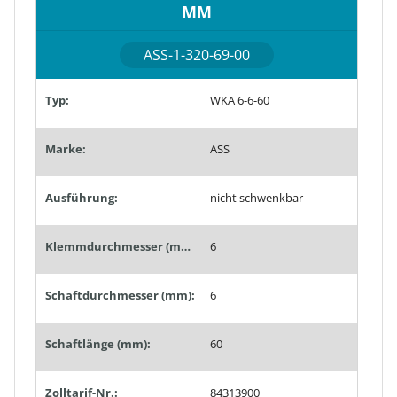
MM
ASS-1-320-69-00
Typ:
WKA 6-6-60
Marke:
ASS
Ausführung:
nicht schwenkbar
Klemmdurchmesser (mm):
6
Schaftdurchmesser (mm):
6
Schaftlänge (mm):
60
Zolltarif-Nr.:
84313900