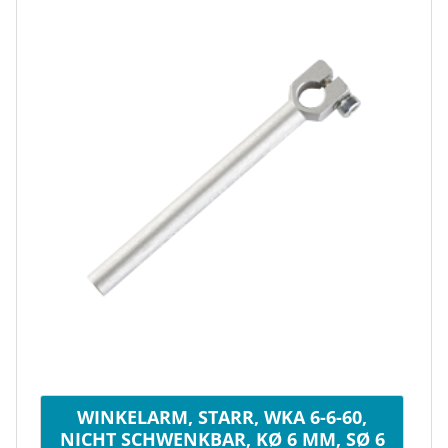
WINKELARM, STARR, WKA 6-6-60,
NICHT SCHWENKBAR, KØ 6 MM, SØ 6