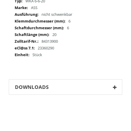
Mehr
WKA 6-6-20
Informationen
ASS
nicht schwenkbar
6
6
20
84313900
23360290
Stück
DOWNLOADS