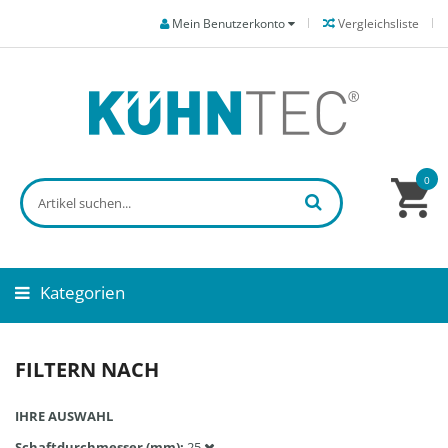
Mein Benutzerkonto
Vergleichsliste
0
Kategorien
FILTERN NACH
IHRE AUSWAHL
Schaftdurchmesser (mm)
25