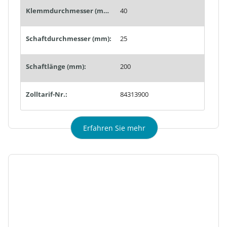
Klemmdurchmesser (mm):
40
Schaftdurchmesser (mm):
25
Schaftlänge (mm):
200
Zolltarif-Nr.:
84313900
Erfahren Sie mehr