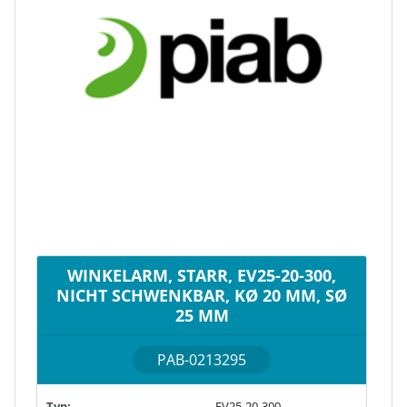
WINKELARM, STARR, EV25-20-300,
NICHT SCHWENKBAR, KØ 20 MM, SØ
25 MM
PAB-0213295
Typ:
EV25-20-300