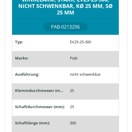
NICHT SCHWENKBAR, KØ 25 MM, SØ
25 MM
PAB-0213296
Typ:
EV25-25-300
Marke:
Piab
Ausführung:
nicht schwenkbar
Klemmdurchmesser (mm):
25
Schaftdurchmesser (mm):
25
Schaftlänge (mm):
300