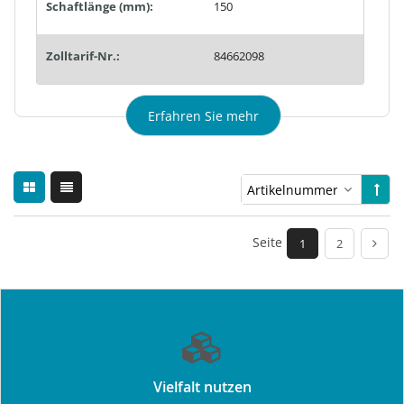
Schaftlänge (mm):
150
Zolltarif-Nr.:
84662098
Erfahren Sie mehr
Seite
1
2
Vielfalt nutzen