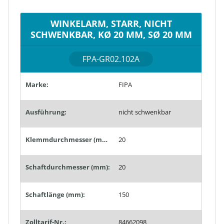
WINKELARM, STARR, NICHT
SCHWENKBAR, KØ 20 MM, SØ 20 MM
FPA-GR02.102A
Marke:
FIPA
Ausführung:
nicht schwenkbar
Klemmdurchmesser (mm):
20
Schaftdurchmesser (mm):
20
Schaftlänge (mm):
150
Zolltarif-Nr.:
84662098