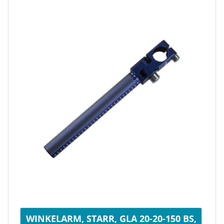
WINKELARM, STARR, GLA 20-20-150 BS,