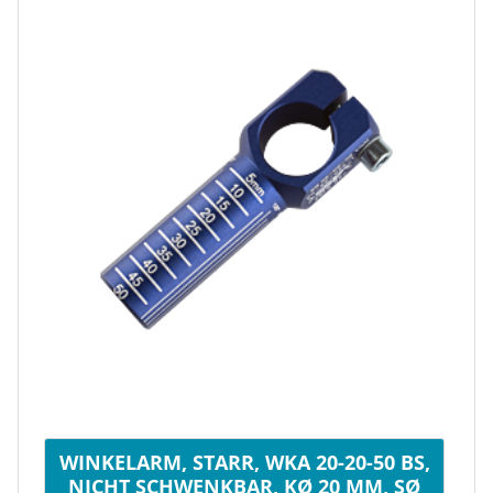
WINKELARM, STARR, WKA 20-20-50 BS,
NICHT SCHWENKBAR, KØ 20 MM, SØ