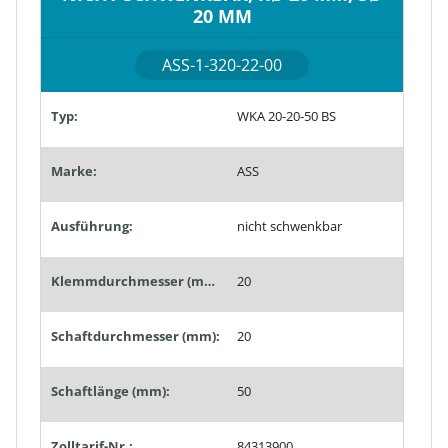
20 MM
ASS-1-320-22-00
Typ:
WKA 20-20-50 BS
Marke:
ASS
Ausführung:
nicht schwenkbar
Klemmdurchmesser (mm):
20
Schaftdurchmesser (mm):
20
Schaftlänge (mm):
50
Zolltarif-Nr.:
84313900