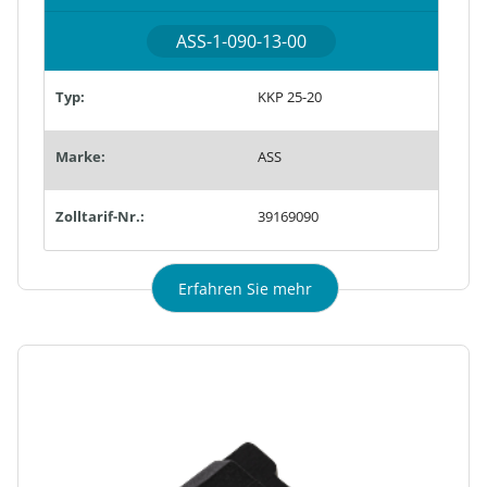
ASS-1-090-13-00
Typ:
KKP 25-20
Marke:
ASS
Zolltarif-Nr.:
39169090
Erfahren Sie mehr