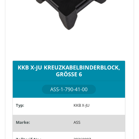
KKB X-JU KREUZKABELBINDERBLOCK,
GRÖSSE 6
ASS-1-790-41-00
Typ:
KKB X-JU
Marke:
ASS