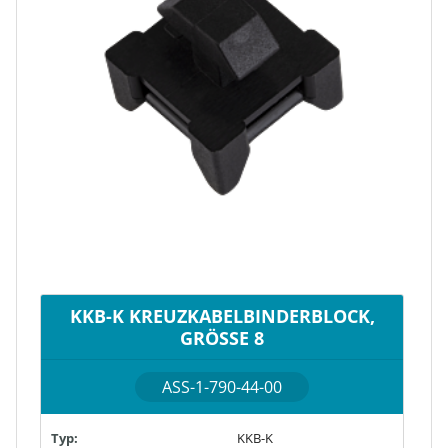
KKB-K KREUZKABELBINDERBLOCK,
GRÖSSE 8
ASS-1-790-44-00
Typ:
KKB-K