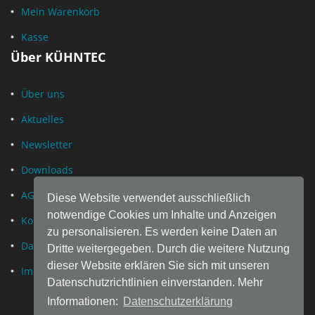
Mein Warenkorb
Kasse
Über KÜHNTEC
Über uns
Aktuelles
Newsletter
Downloads
AGB
Diese Website verwendet ausschließlich
notwendige Cookies um Inhalte und Anzeigen
Kontakt
zu personalisieren. Es werden keine Daten an
Datenschutz
Dritte weitergegeben. Durch die weitere Nutzung
dieser Website erklären Sie sich mit unseren
Impressum
Datenschutzrichtlinien einverstanden. Mehr
Informationen:
Datenschutzerklärung