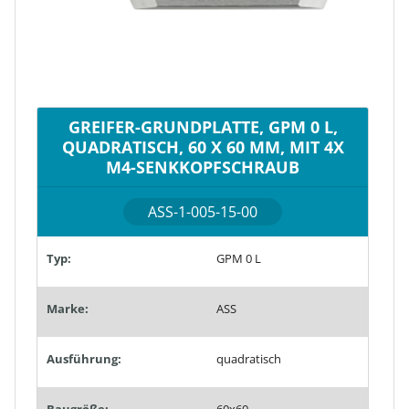
GREIFER-GRUNDPLATTE, GPM 0 L,
QUADRATISCH, 60 X 60 MM, MIT 4X
M4-SENKKOPFSCHRAUB
ASS-1-005-15-00
Typ:
GPM 0 L
Marke:
ASS
Ausführung:
quadratisch
Baugröße:
60x60