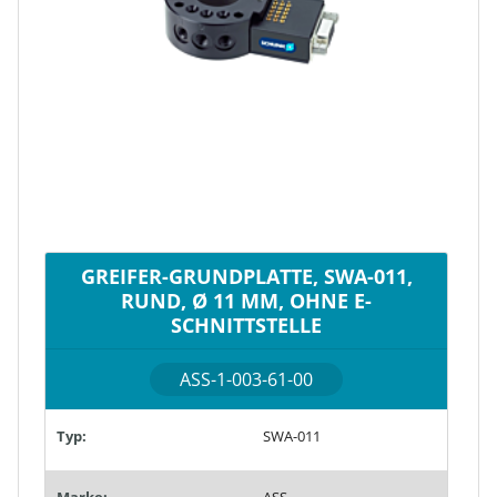
GREIFER-GRUNDPLATTE, SWA-011,
RUND, Ø 11 MM, OHNE E-
SCHNITTSTELLE
ASS-1-003-61-00
Typ:
SWA-011
Marke:
ASS