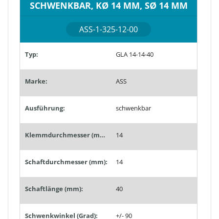
SCHWENKBAR, KØ 14 MM, SØ 14 MM
ASS-1-325-12-00
Typ:
GLA 14-14-40
Marke:
ASS
Ausführung:
schwenkbar
Klemmdurchmesser (mm):
14
Schaftdurchmesser (mm):
14
Schaftlänge (mm):
40
Schwenkwinkel (Grad):
+/- 90