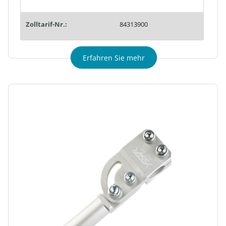
Zolltarif-Nr.:
84313900
Erfahren Sie mehr