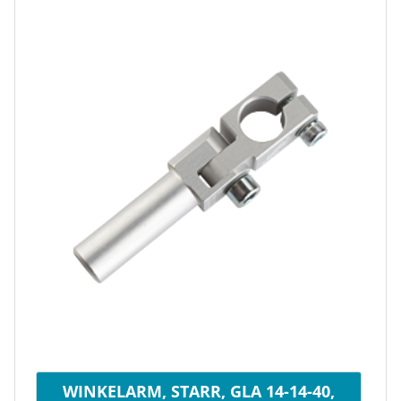
WINKELARM, STARR, GLA 14-14-40,