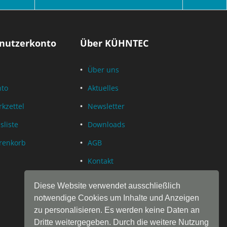
nutzerkonto
Über KÜHNTEC
Über uns
nto
Aktuelles
kzettel
Newsletter
sliste
Downloads
renkorb
AGB
Kontakt
Datenschutz
Diese Website verwendet ausschließlich
Impressum
notwendige Cookies um Inhalte und Anzeigen
zu personalisieren. Es werden keine Daten an
Dritte weitergegeben. Durch die weitere Nutzung