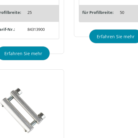
rofilbreite:
25
für Profilbreite:
50
arif-Nr.:
84313900
Erfahren Sie mehr
Erfahren Sie mehr