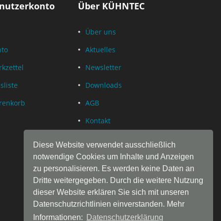
nutzerkonto
Über KÜHNTEC
Über uns
nto
Aktuelles
kzettel
Newsletter
sliste
Downloads
renkorb
AGB
Kontakt
Datenschutz
Diese Website verwendet ausschließlich
Impressum
notwendige Cookies um Inhalte und Anzeigen
zu personalisieren. Es werden keine Daten an
Dritte weitergegeben. Durch die weitere Nutzung
dieser Website erklären Sie sich mit unseren
Datenschutzrichtlinien einverstanden. Mehr
Informationen:
Datenschutzerklärung