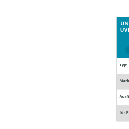
UN
UVF
Typ:
Mark
Ausf
für P