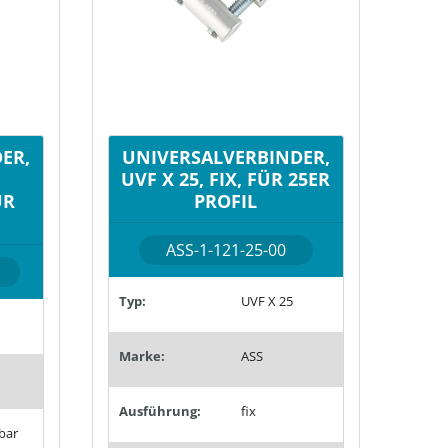
ER,
UNIVERSALVERBINDER,
UVF X 25, FIX, FÜR 25ER
ÜR
PROFIL
ASS-1-121-25-00
Typ:
UVF X 25
Marke:
ASS
Ausführung:
fix
bar