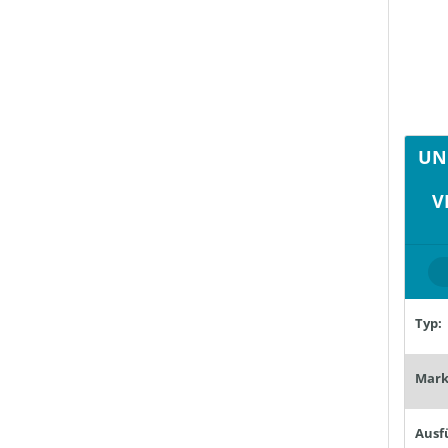
UN
V
Typ:
Mark
Ausf