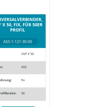
IVERSALVERBINDER,
 X 50, FIX, FÜR 50ER
PROFIL
ASS-1-121-30-00
UVF X 50
e:
ASS
ührung:
fix
rofilbreite:
50