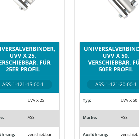
IVERSALVERBINDER,
UNIVERSALVERBIND
UVV X 25,
UVV X 50,
ERSCHIEBBAR, FÜR
VERSCHIEBBAR, F
25ER PROFIL
50ER PROFIL
ASS-1-121-15-00-1
ASS-1-121-20-00-1
UVV X 25
Typ:
UVV X 50
e:
ASS
Marke:
ASS
ührung:
verschiebbar
Ausführung:
verschieb