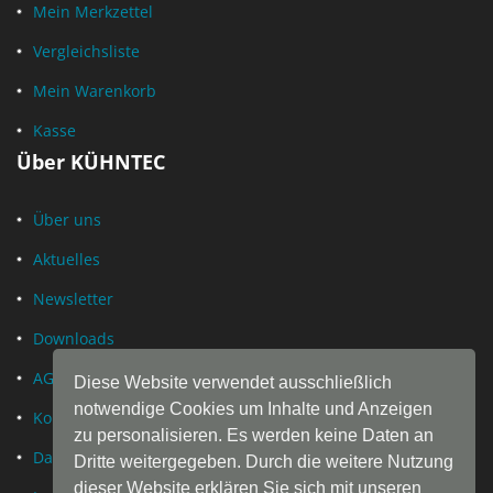
Mein Merkzettel
Vergleichsliste
Mein Warenkorb
Kasse
Über KÜHNTEC
Über uns
Aktuelles
Newsletter
Downloads
AGB
Diese Website verwendet ausschließlich
notwendige Cookies um Inhalte und Anzeigen
Kontakt
zu personalisieren. Es werden keine Daten an
Datenschutz
Dritte weitergegeben. Durch die weitere Nutzung
dieser Website erklären Sie sich mit unseren