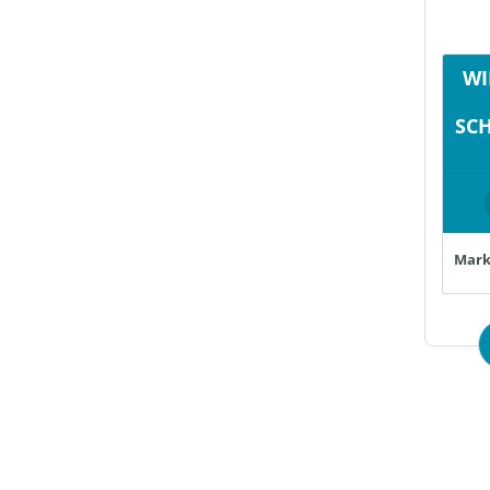
WI
SC
Mark