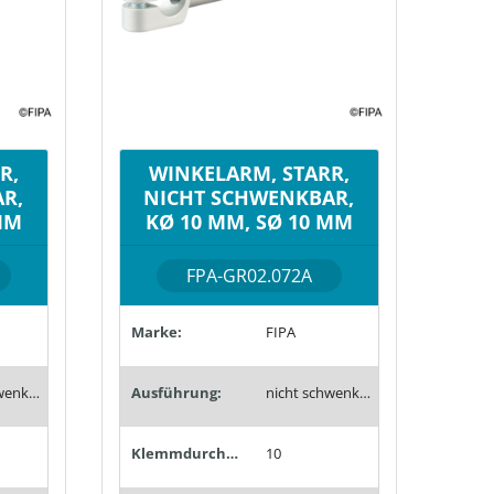
R,
WINKELARM, STARR,
R,
NICHT SCHWENKBAR,
MM
KØ 10 MM, SØ 10 MM
FPA-GR02.072A
Marke:
FIPA
nicht schwenkbar
Ausführung:
nicht schwenkbar
Klemmdurchmesser (mm):
10