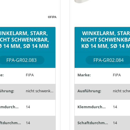
INKELARM, STARR,
WINKELARM, STAR
ICHT SCHWENKBAR,
NICHT SCHWENKBA
Ø 14 MM, SØ 14 MM
KØ 14 MM, SØ 14 
FPA-GR02.083
FPA-GR02.084
e:
FIPA
Marke:
FIPA
ührung:
nicht schwenkbar
Ausführung:
Klemmdurchmesser (mm):
14
Klemmdurchmesser (mm):
14
Schaftdurchmesser (mm):
14
Schaftdurchmesser (mm):
14