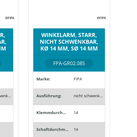
R,
WINKELARM, STARR,
R,
NICHT SCHWENKBAR,
MM
KØ 14 MM, SØ 14 MM
FPA-GR02.085
Marke:
FIPA
nicht schwenkbar
Ausführung:
nicht schwenkbar
Klemmdurchmesser (mm):
14
Schaftdurchmesser (mm):
14