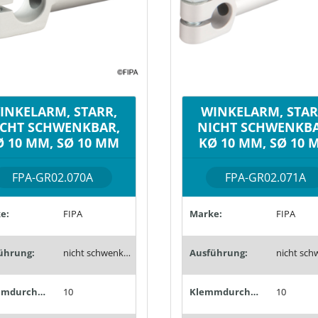
INKELARM, STARR,
WINKELARM, STAR
ICHT SCHWENKBAR,
NICHT SCHWENKBA
Ø 10 MM, SØ 10 MM
KØ 10 MM, SØ 10 
FPA-GR02.070A
FPA-GR02.071A
e:
FIPA
Marke:
FIPA
ührung:
nicht schwenkbar
Ausführung:
Klemmdurchmesser (mm):
10
Klemmdurchmesser (mm):
10