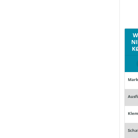
W
N
K
Mark
Ausf