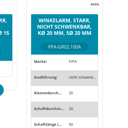
RR,
WINKELARM, STARR,
NICHT SCHWENKBAR,
 15
KØ 20 MM, SØ 20 MM
FPA-GR02.100A
Marke:
FIPA
Ausführung:
nicht schwenkbar
Klemmdurchmesser (mm):
20
Schaftdurchmesser (mm):
20
Schaftlänge (mm):
50