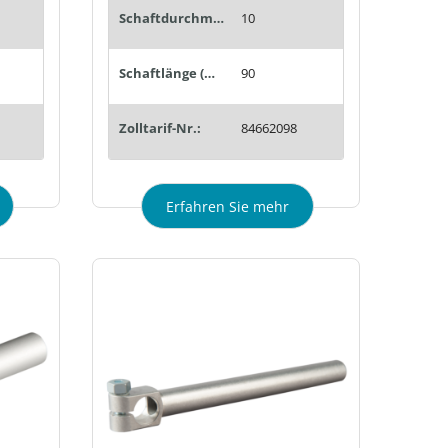
Schaftdurchmesser (mm):
10
Schaftlänge (mm):
90
Zolltarif-Nr.:
84662098
Erfahren Sie mehr