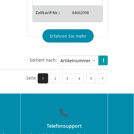
Zolltarif-Nr.:
84662098
Erfahren Sie mehr
Sortiert nach:
Seite
1
2
3
4
5
Telefonsupport