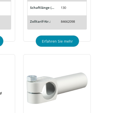
Schaftlänge (mm):
130
Zolltarif-Nr.:
84662098
Erfahren Sie mehr