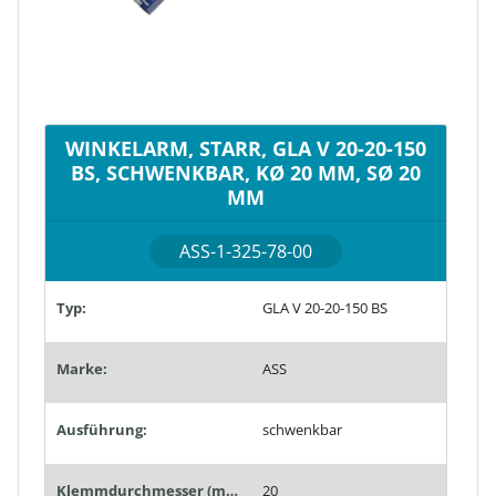
WINKELARM, STARR, GLA V 20-20-150
BS, SCHWENKBAR, KØ 20 MM, SØ 20
MM
ASS-1-325-78-00
Typ:
GLA V 20-20-150 BS
Marke:
ASS
Ausführung:
schwenkbar
Klemmdurchmesser (mm):
20