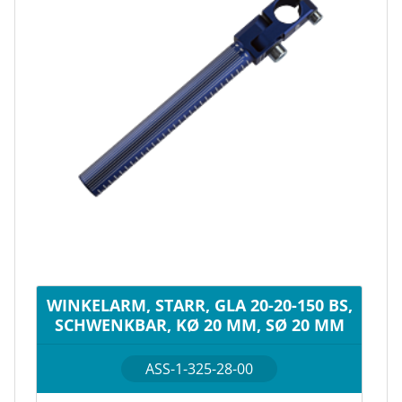
WINKELARM, STARR, GLA 20-20-150 BS,
SCHWENKBAR, KØ 20 MM, SØ 20 MM
ASS-1-325-28-00