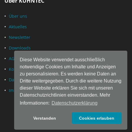
Über KÜHNTEC
Über uns
Aktuelles
Newsletter
Downloads
AGB
Diese Website verwendet ausschließlich
notwendige Cookies um Inhalte und Anzeigen
Kontakt
zu personalisieren. Es werden keine Daten an
Datenschutz
Dritte weitergegeben. Durch die weitere Nutzung
dieser Website erklären Sie sich mit unseren
Impressum
Datenschutzrichtlinien einverstanden. Mehr
Informationen:
Datenschutzerklärung
Verstanden
Cookies erlauben
© Copyright by
KÜHN
TEC® · Daniel Kühn GmbH & Co. KG ·
Hueckstraße 11 · 58511 Lüdenscheid