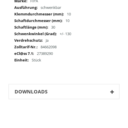
Mehr
FIPA
Informationen
schwenkbar
10
10
30
+/- 130
Ja
84662098
27389290
Stück
DOWNLOADS