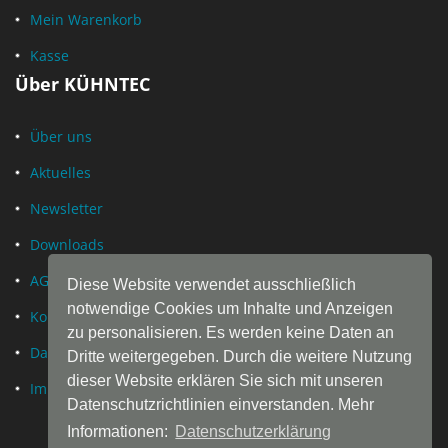
Mein Warenkorb
Kasse
Über KÜHNTEC
Über uns
Aktuelles
Newsletter
Downloads
AGB
Diese Website verwendet ausschließlich
notwendige Cookies um Inhalte und Anzeigen
Kontakt
zu personalisieren. Es werden keine Daten an
Datenschutz
Dritte weitergegeben. Durch die weitere Nutzung
dieser Website erklären Sie sich mit unseren
Impressum
Datenschutzrichtlinien einverstanden. Mehr
Informationen:
Datenschutzerklärung