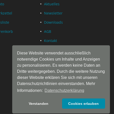
nto
Aktuelles
kzettel
Newsletter
sliste
Downloads
renkorb
AGB
Kontakt
Datenschutz
Diese Website verwendet ausschließlich
Impressum
notwendige Cookies um Inhalte und Anzeigen
zu personalisieren. Es werden keine Daten an
Dritte weitergegeben. Durch die weitere Nutzung
dieser Website erklären Sie sich mit unseren
Datenschutzrichtlinien einverstanden. Mehr
Informationen:
Datenschutzerklärung
Verstanden
Cookies erlauben