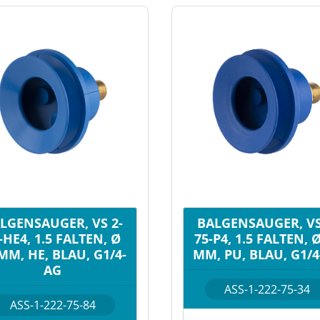
LGENSAUGER, VS 2-
BALGENSAUGER, VS
-HE4, 1.5 FALTEN, Ø
75-P4, 1.5 FALTEN, 
MM, HE, BLAU, G1/4-
MM, PU, BLAU, G1/
AG
ASS-1-222-75-34
ASS-1-222-75-84