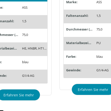
Marke:
ASS
e:
ASS
Faltenanzahl:
1,5
enanzahl:
1,5
Durchmesser (mm):
75,0
Durchmesser (mm):
75,0
Materialbezeichnung:
PU
Materialbezeichnung:
HE, HNBR, HT1, Siton®, Tempaflex, Therban®, Thermalon®
Farbe:
blau
e:
blau
Gewinde:
G1/4-AG
nde:
G1/4-AG
Erfahren Sie mehr
Erfahren Sie mehr