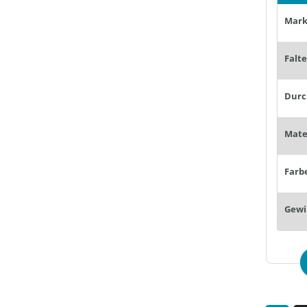
Mark
Falt
Farb
Gewi