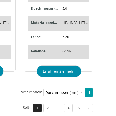
Durchmesser (mm):
5,0
HE, HNBR, HT1, Siton®, Tempaflex, Therban®, Thermalon®
Materialbezeichnung:
HE, HNBR, HT1, Siton®, Tempaflex, Therban®, Thermalon®
Farbe:
blau
Gewinde:
G1/8-IG
Erfahren Sie mehr
Sortiert nach:
Seite
1
2
3
4
5