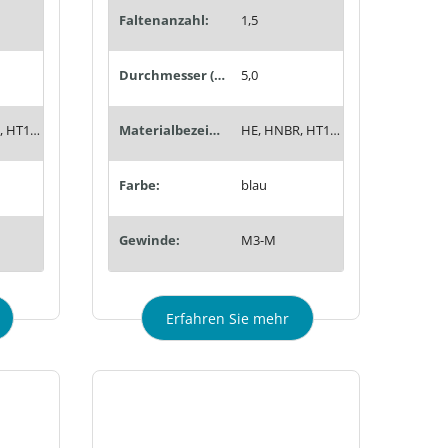
Faltenanzahl:
1,5
Durchmesser (mm):
5,0
HE, HNBR, HT1, Siton®, Tempaflex, Therban®, Thermalon®
Materialbezeichnung:
HE, HNBR, HT1, Siton®, Tempaflex, Therban®, Thermalon®
Farbe:
blau
Gewinde:
M3-M
Erfahren Sie mehr