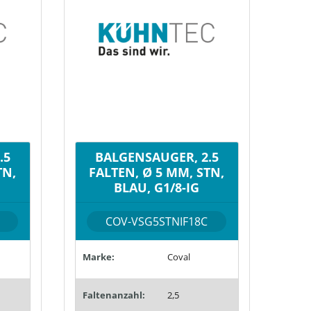
.5
BALGENSAUGER, 2.5
TN,
FALTEN, Ø 5 MM, STN,
BLAU, G1/8-IG
COV-VSG5STNIF18C
Marke:
Coval
Faltenanzahl:
2,5