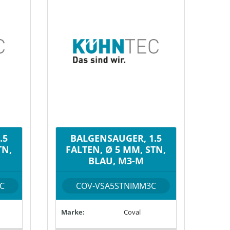
.5
BALGENSAUGER, 1.5
TN,
FALTEN, Ø 5 MM, STN,
BLAU, M3-M
C
COV-VSA5STNIMM3C
Marke:
Coval