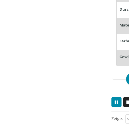
Farb
Gewi
Zeige: