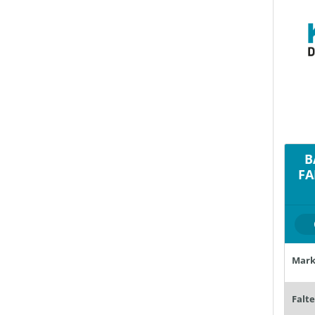
B
FA
Mark
Falt