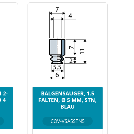
 2-
BALGENSAUGER, 1.5
Ø 4
FALTEN, Ø 5 MM, STN,
BLAU
COV-VSA5STN5