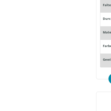
Falt
Farb
Gewi