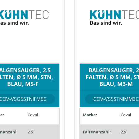
ALGENSAUGER, 2.5
BALGENSAUGER, 2
LTEN, Ø 5 MM, STN,
FALTEN, Ø 5 MM, S
BLAU, M5-F
BLAU, M3-M
COV-VSG5STNIFM5C
COV-VS5STNIMM3C
e:
Coval
Marke:
Coval
enanzahl:
2,5
Faltenanzahl:
2,5