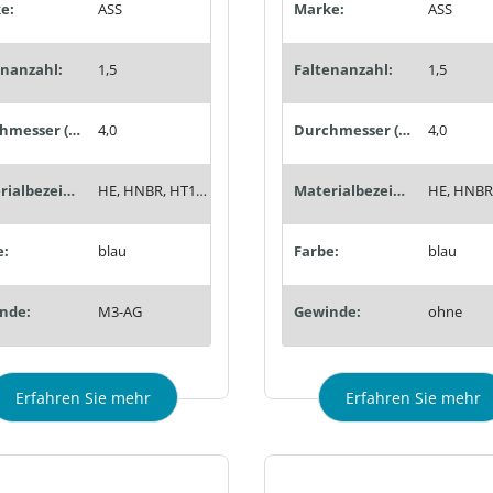
e:
ASS
Marke:
ASS
enanzahl:
1,5
Faltenanzahl:
1,5
Durchmesser (mm):
4,0
Durchmesser (mm):
4,0
Materialbezeichnung:
HE, HNBR, HT1, Siton®, Tempaflex, Therban®, Thermalon®
Materialbezeichnung:
e:
blau
Farbe:
blau
nde:
M3-AG
Gewinde:
ohne
Erfahren Sie mehr
Erfahren Sie mehr