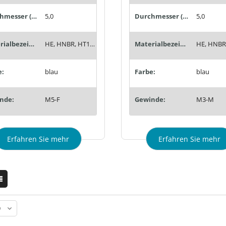
Durchmesser (mm):
5,0
Durchmesser (mm):
5,0
Materialbezeichnung:
HE, HNBR, HT1, Siton®, Tempaflex, Therban®, Thermalon®
Materialbezeichnung:
e:
blau
Farbe:
blau
nde:
M5-F
Gewinde:
M3-M
Erfahren Sie mehr
Erfahren Sie mehr