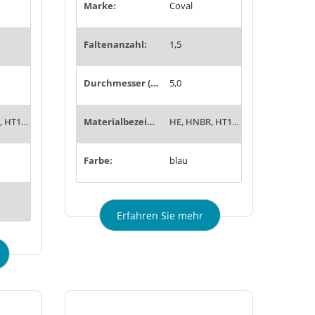
Marke:
Coval
Faltenanzahl:
1,5
Durchmesser (mm):
5,0
HE, HNBR, HT1, Siton®, Tempaflex, Therban®, Thermalon®
Materialbezeichnung:
HE, HNBR, HT1, Siton®, Tempaflex, Therban®, Thermalon®
Farbe:
blau
Erfahren Sie mehr