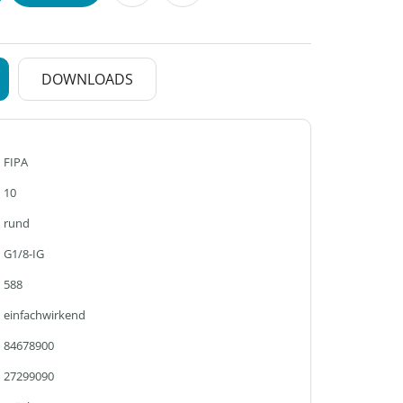
DOWNLOADS
FIPA
10
rund
G1/8-IG
588
einfachwirkend
84678900
27299090