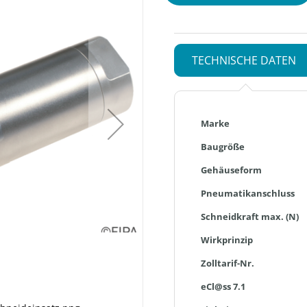
TECHNISCHE DATEN
Mehr
Marke
Informationen
Baugröße
Gehäuseform
Pneumatikanschluss
Schneidkraft max. (N)
Wirkprinzip
Zolltarif-Nr.
eCl@ss 7.1