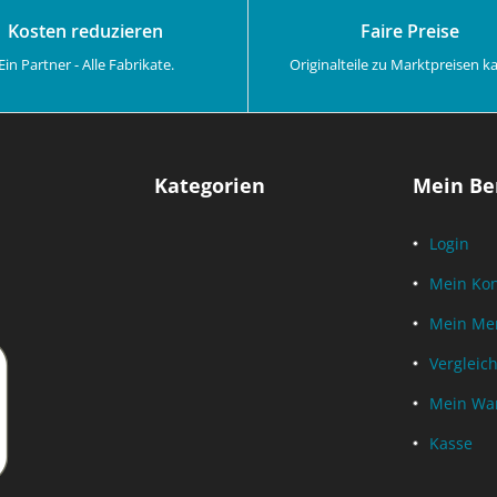
Kosten reduzieren
Faire Preise
Ein Partner - Alle Fabrikate.
Originalteile zu Marktpreisen k
Kategorien
Mein Be
Login
Mein Ko
Mein Mer
Vergleich
Mein Wa
Kasse