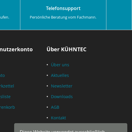
Telefonsupport
aufen.
Persönliche Beratung vom Fachmann.
nutzerkonto
Über KÜHNTEC
Über uns
nto
Aktuelles
kzettel
Newsletter
sliste
Downloads
renkorb
AGB
Kontakt
Datenschutz