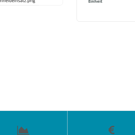
hneideinsatz.png
Einheit