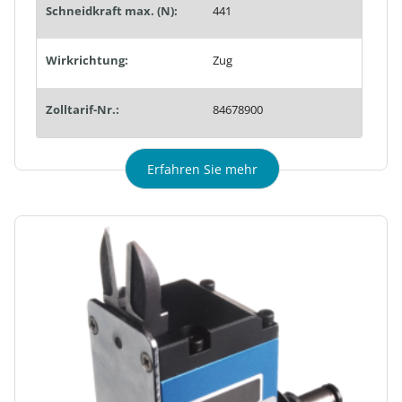
Schneidkraft max. (N):
441
Wirkrichtung:
Zug
Zolltarif-Nr.:
84678900
Erfahren Sie mehr