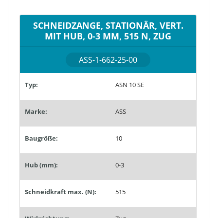
SCHNEIDZANGE, STATIONÄR, VERT.
MIT HUB, 0-3 MM, 515 N, ZUG
ASS-1-662-25-00
Typ:
ASN 10 SE
Marke:
ASS
Baugröße:
10
Hub (mm):
0-3
Schneidkraft max. (N):
515