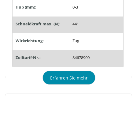
Hub (mm):
0-3
Schneidkraft max. (N):
441
Wirkrichtung:
Zug
Zolltarif-Nr.:
84678900
Erfahren Sie mehr