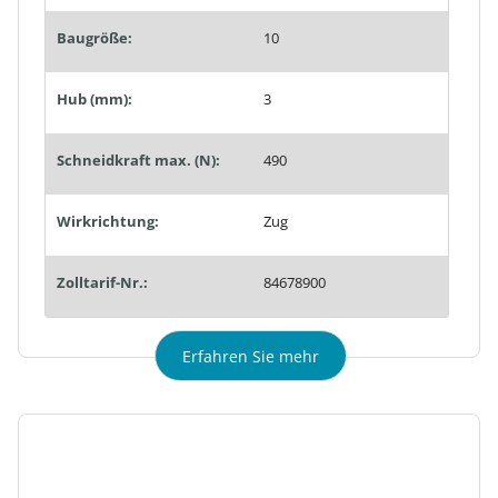
Baugröße:
10
Hub (mm):
3
Schneidkraft max. (N):
490
Wirkrichtung:
Zug
Zolltarif-Nr.:
84678900
Erfahren Sie mehr