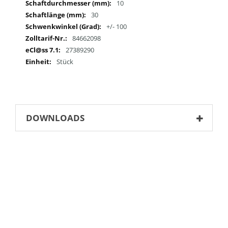
10
30
+/- 100
84662098
27389290
Stück
DOWNLOADS