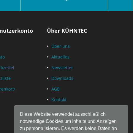
nutzerkonto
Über KÜHNTEC
Über uns
nto
Aktuelles
kzettel
Newsletter
sliste
Downloads
renkorb
AGB
Kontakt
Datenschutz
Diese Website verwendet ausschließlich
Impressum
notwendige Cookies um Inhalte und Anzeigen
zu personalisieren. Es werden keine Daten an