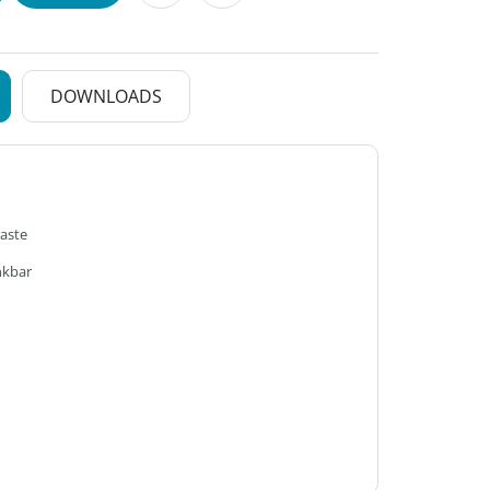
DOWNLOADS
raste
nkbar