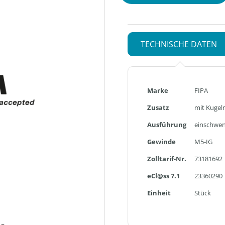
TECHNISCHE DATEN
Mehr
Marke
FIPA
Informationen
Zusatz
mit Kugel
Ausführung
einschwe
Gewinde
M5-IG
Zolltarif-Nr.
73181692
eCl@ss 7.1
23360290
Einheit
Stück