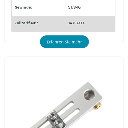
Gewinde:
G1/8-IG
Zolltarif-Nr.:
84313900
Erfahren Sie mehr