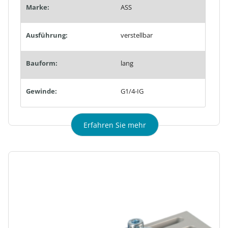
Marke:
ASS
Ausführung:
verstellbar
Bauform:
lang
Gewinde:
G1/4-IG
Erfahren Sie mehr