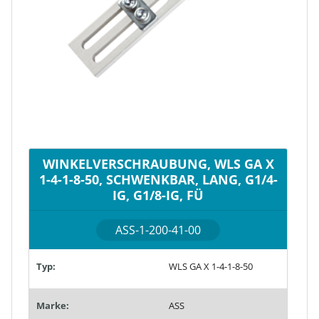
WINKELVERSCHRAUBUNG, WLS GA X
1-4-1-8-50, SCHWENKBAR, LANG, G1/4-
IG, G1/8-IG, FÜ
ASS-1-200-41-00
Typ:
WLS GA X 1-4-1-8-50
Marke:
ASS