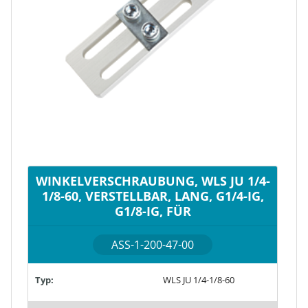
WINKELVERSCHRAUBUNG, WLS JU 1/4-
1/8-60, VERSTELLBAR, LANG, G1/4-IG,
G1/8-IG, FÜR
ASS-1-200-47-00
Typ:
WLS JU 1/4-1/8-60