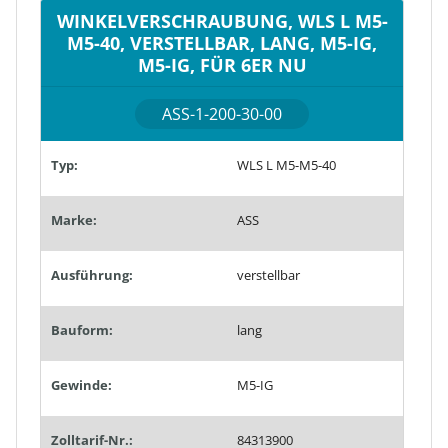
WINKELVERSCHRAUBUNG, WLS L M5-
M5-40, VERSTELLBAR, LANG, M5-IG,
M5-IG, FÜR 6ER NU
ASS-1-200-30-00
Typ:
WLS L M5-M5-40
Marke:
ASS
Ausführung:
verstellbar
Bauform:
lang
Gewinde:
M5-IG
Zolltarif-Nr.:
84313900