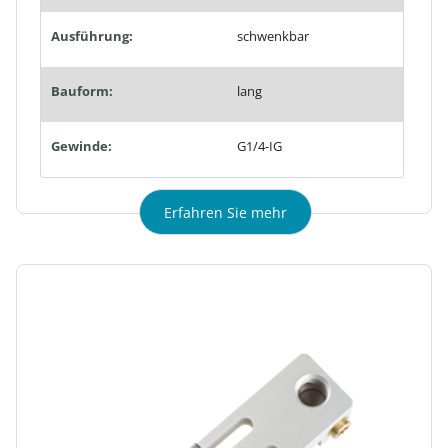
Ausführung:
schwenkbar
Bauform:
lang
Gewinde:
G1/4-IG
Erfahren Sie mehr