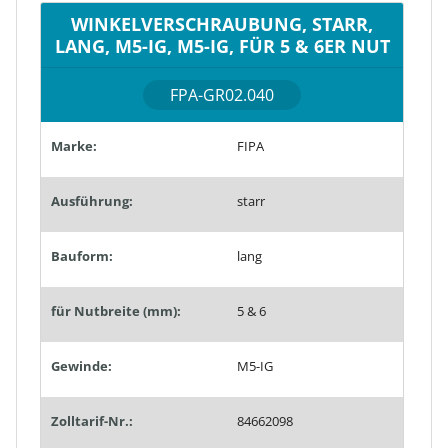
WINKELVERSCHRAUBUNG, STARR,
LANG, M5-IG, M5-IG, FÜR 5 & 6ER NUT
FPA-GR02.040
Marke:
FIPA
Ausführung:
starr
Bauform:
lang
für Nutbreite (mm):
5 & 6
Gewinde:
M5-IG
Zolltarif-Nr.:
84662098