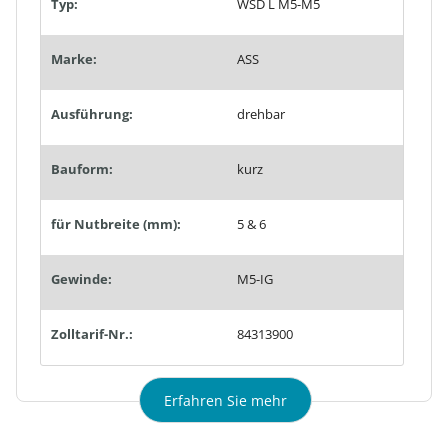
Typ:
WSD L M5-M5
Marke:
ASS
Ausführung:
drehbar
Bauform:
kurz
für Nutbreite (mm):
5 & 6
Gewinde:
M5-IG
Zolltarif-Nr.:
84313900
Erfahren Sie mehr