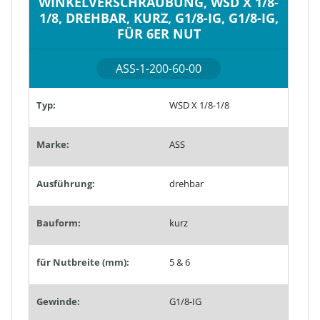
WINKELVERSCHRAUBUNG, WSD X 1/8-
1/8, DREHBAR, KURZ, G1/8-IG, G1/8-IG,
FÜR 6ER NUT
ASS-1-200-60-00
Typ:
WSD X 1/8-1/8
Marke:
ASS
Ausführung:
drehbar
Bauform:
kurz
für Nutbreite (mm):
5 & 6
Gewinde:
G1/8-IG