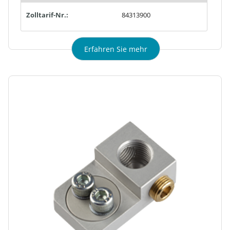
Zolltarif-Nr.:
84313900
Erfahren Sie mehr