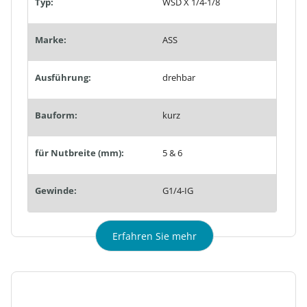
Typ:
WSD X 1/4-1/8
Marke:
ASS
Ausführung:
drehbar
Bauform:
kurz
für Nutbreite (mm):
5 & 6
Gewinde:
G1/4-IG
Erfahren Sie mehr