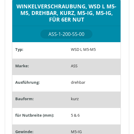
WINKELVERSCHRAUBUNG, WSD L M5-
M5, DREHBAR, KURZ, M5-IG, M5-IG,
FÜR 6ER NUT
ASS-1-200-55-00
Typ:
WSD L M5-M5
Marke:
ASS
Ausführung:
drehbar
Bauform:
kurz
für Nutbreite (mm):
5 & 6
Gewinde:
M5-IG