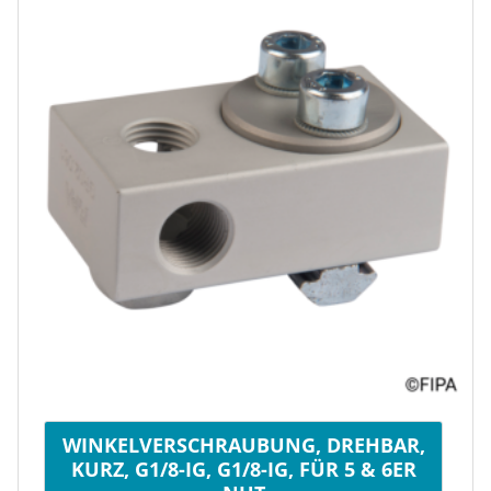
WINKELVERSCHRAUBUNG, DREHBAR,
KURZ, G1/8-IG, G1/8-IG, FÜR 5 & 6ER