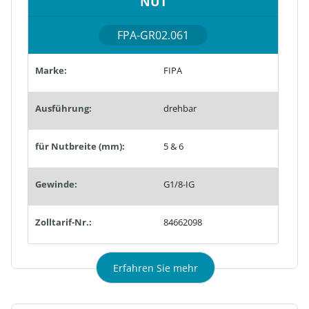
NUT
FPA-GR02.061
Marke:
FIPA
Ausführung:
drehbar
für Nutbreite (mm):
5 & 6
Gewinde:
G1/8-IG
Zolltarif-Nr.:
84662098
Erfahren Sie mehr