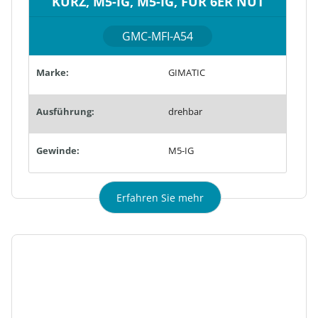
KURZ, M5-IG, M5-IG, FÜR 6ER NUT
GMC-MFI-A54
Marke:
GIMATIC
Ausführung:
drehbar
Gewinde:
M5-IG
Erfahren Sie mehr