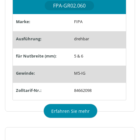
FPA-GR02.060
Marke:
FIPA
Ausführung:
drehbar
für Nutbreite (mm):
5 & 6
Gewinde:
M5-IG
Zolltarif-Nr.:
84662098
Erfahren Sie mehr