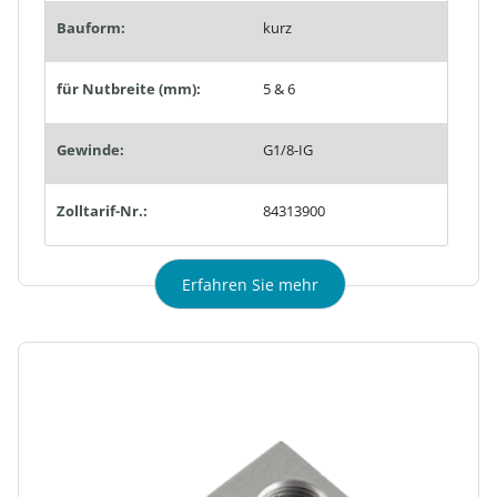
Bauform:
kurz
für Nutbreite (mm):
5 & 6
Gewinde:
G1/8-IG
Zolltarif-Nr.:
84313900
Erfahren Sie mehr