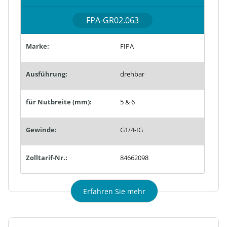
FPA-GR02.063
Marke:
FIPA
Ausführung:
drehbar
für Nutbreite (mm):
5 & 6
Gewinde:
G1/4-IG
Zolltarif-Nr.:
84662098
Erfahren Sie mehr