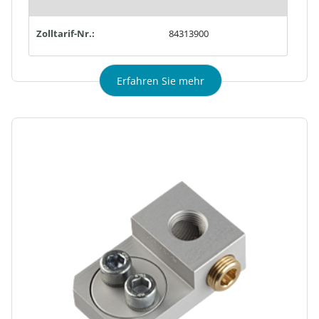
Zolltarif-Nr.:
84313900
Erfahren Sie mehr