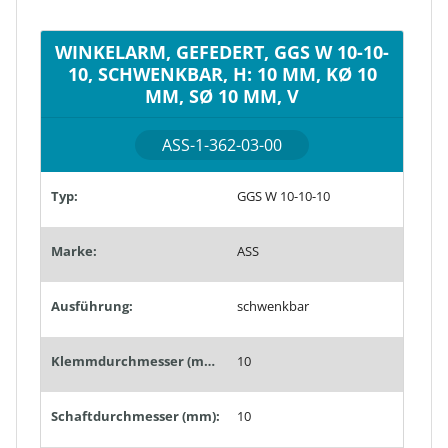
WINKELARM, GEFEDERT, GGS W 10-10-
10, SCHWENKBAR, H: 10 MM, KØ 10
MM, SØ 10 MM, V
ASS-1-362-03-00
Typ:
GGS W 10-10-10
Marke:
ASS
Ausführung:
schwenkbar
Klemmdurchmesser (mm):
10
Schaftdurchmesser (mm):
10