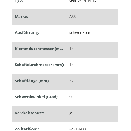
Typ:
GGS W 14-14-15
Marke:
ASS
Ausführung:
schwenkbar
Klemmdurchmesser (mm):
14
Schaftdurchmesser (mm):
14
Schaftlänge (mm):
32
Schwenkwinkel (Grad):
90
Verdrehschutz:
Ja
Zolltarif-Nr.:
84313900