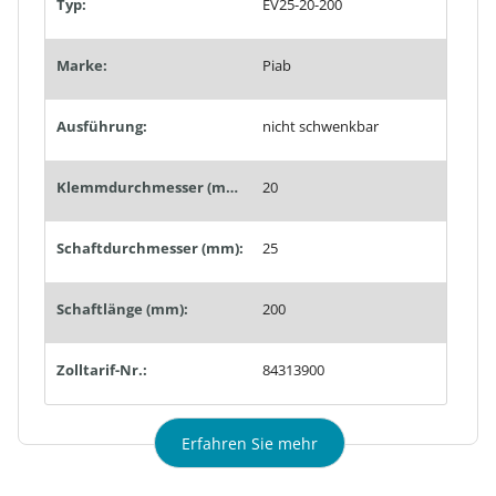
Typ:
EV25-20-200
Marke:
Piab
Ausführung:
nicht schwenkbar
Klemmdurchmesser (mm):
20
Schaftdurchmesser (mm):
25
Schaftlänge (mm):
200
Zolltarif-Nr.:
84313900
Erfahren Sie mehr