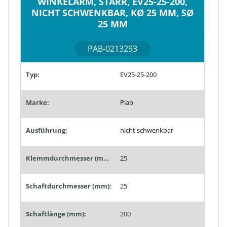
WINKELARM, STARR, EV25-25-200,
NICHT SCHWENKBAR, KØ 25 MM, SØ
25 MM
PAB-0213293
Typ:
EV25-25-200
Marke:
Piab
Ausführung:
nicht schwenkbar
Klemmdurchmesser (mm):
25
Schaftdurchmesser (mm):
25
Schaftlänge (mm):
200