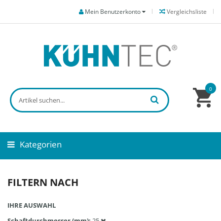
Mein Benutzerkonto
Vergleichsliste
0
Kategorien
FILTERN NACH
IHRE AUSWAHL
Schaftdurchmesser (mm)
25