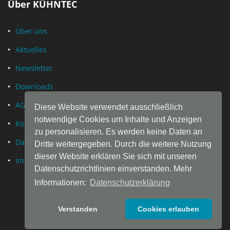
Über KÜHNTEC
Über uns
Aktuelles
Newsletter
Downloads
AGB
Diese Website verwendet ausschließlich
notwendige Cookies um Inhalte und Anzeigen
Kontakt
zu personalisieren. Es werden keine Daten an
Datenschutz
Dritte weitergegeben. Durch die weitere Nutzung
dieser Website erklären Sie sich mit unseren
Impressum
Datenschutzrichtlinien einverstanden. Mehr
Informationen:
Datenschutzerklärung
Verstanden
Cookies erlauben
© Copyright by
KÜHN
TEC® · Daniel Kühn GmbH & Co. KG ·
Hueckstraße 11 · 58511 Lüdenscheid