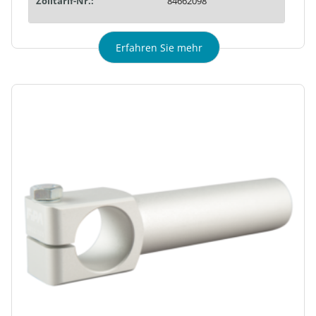
Zolltarif-Nr.:
84662098
Erfahren Sie mehr