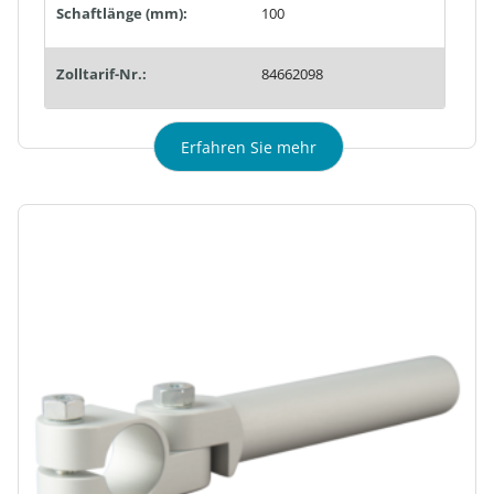
Schaftlänge (mm):
100
Zolltarif-Nr.:
84662098
Erfahren Sie mehr