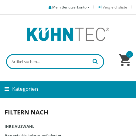
Mein Benutzerkonto
Vergleichsliste
0
Kategorien
FILTERN NACH
IHRE AUSWAHL
Bauart
Winkelarm, gefedert