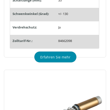
Schaftlänge (mm):
35
Schwenkwinkel (Grad):
+/- 130
Verdrehschutz:
Ja
Zolltarif-Nr.:
84662098
Erfahren Sie mehr