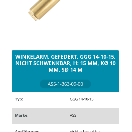
WINKELARM, GEFEDERT, GGG 14-10-15,
NICHT SCHWENKBAR, H: 15 MM, KØ 10
MM, SØ 14 M
ASS-1-363-09-00
Typ:
GGG 14-10-15
Marke:
ASS
Ausführung:
nicht schwenkbar