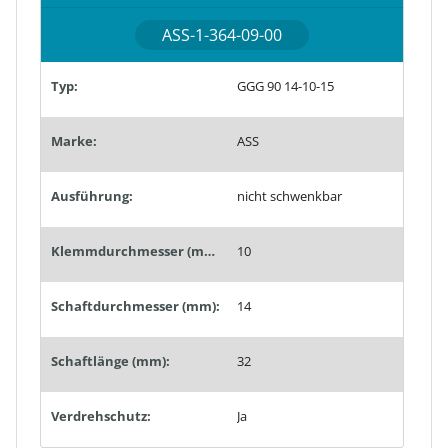
ASS-1-364-09-00
Typ:
GGG 90 14-10-15
Marke:
ASS
Ausführung:
nicht schwenkbar
Klemmdurchmesser (mm):
10
Schaftdurchmesser (mm):
14
Schaftlänge (mm):
32
Verdrehschutz:
Ja