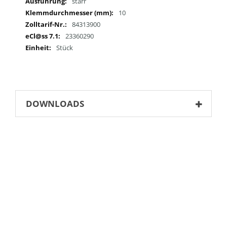
starr
10
84313900
23360290
Stück
DOWNLOADS