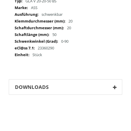
Mehr
GLA V 20-20-50 BS
Informationen
ASS
schwenkbar
20
20
50
0-90
23360290
Stück
DOWNLOADS