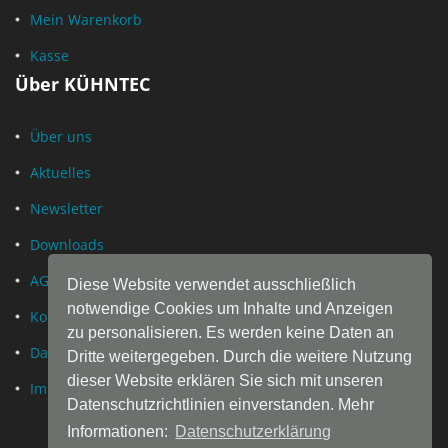
Mein Warenkorb
Kasse
Über KÜHNTEC
Über uns
Aktuelles
Newsletter
Downloads
AGB
Diese Website verwendet ausschließlich
notwendige Cookies um Inhalte und Anzeigen
Kontakt
zu personalisieren. Es werden keine Daten an
Datenschutz
Dritte weitergegeben. Durch die weitere Nutzung
dieser Website erklären Sie sich mit unseren
Impressum
Datenschutzrichtlinien einverstanden. Mehr
Informationen:
Datenschutzerklärung