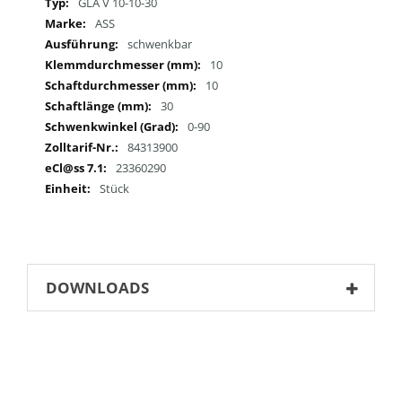
Mehr
GLA V 10-10-30
Informationen
ASS
schwenkbar
10
10
30
0-90
84313900
23360290
Stück
DOWNLOADS