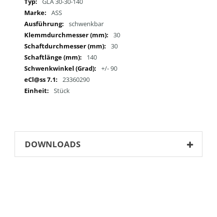
Mehr
GLA 30-30-140
Informationen
ASS
schwenkbar
30
30
140
+/- 90
23360290
Stück
DOWNLOADS