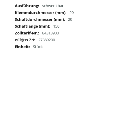
schwenkbar
20
20
150
84313900
27389290
Stück