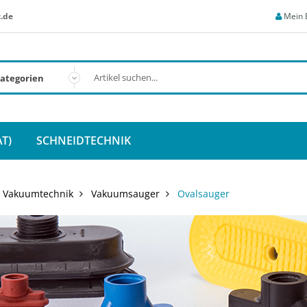
.de
Mein 
T)
SCHNEIDTECHNIK
Vakuumtechnik
Vakuumsauger
Ovalsauger