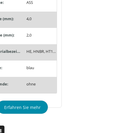
e:
ASS
e (mm):
4,0
te (mm):
2,0
Materialbezeichnung:
HE, HNBR, HT1, Siton®, Tempaflex, Therban®, Thermalon®
e:
blau
nde:
ohne
Erfahren Sie mehr