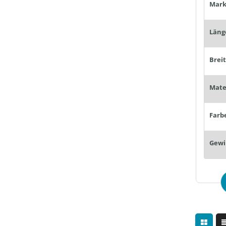
Mark
Läng
Brei
Farb
Gewi