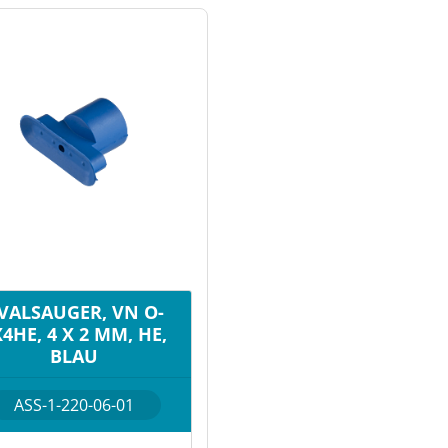
VALSAUGER, VN O-
4HE, 4 X 2 MM, HE,
BLAU
ASS-1-220-06-01