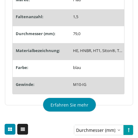
Faltenanzahl:
1,5
Durchmesser (mm):
79,0
Materialbezeichnung:
HE, HNBR, HT1, Siton®, Tempaflex, Therban®, Thermalon®
Farbe:
blau
Gewinde:
M10-IG
Erfahren Sie mehr