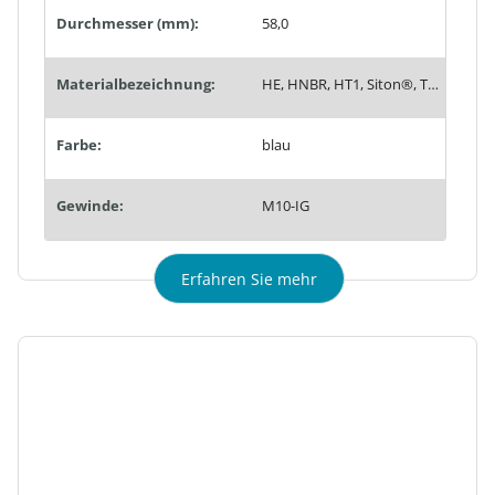
Durchmesser (mm):
58,0
Materialbezeichnung:
HE, HNBR, HT1, Siton®, Tempaflex, Therban®, Thermalon®
Farbe:
blau
Gewinde:
M10-IG
Erfahren Sie mehr