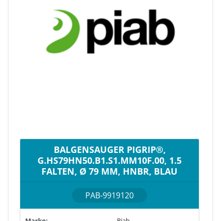
BALGENSAUGER PIGRIP®,
G.HS79HN50.B1.S1.MM10F.00, 1.5
FALTEN, Ø 79 MM, HNBR, BLAU
PAB-9919120
Marke:
Piab