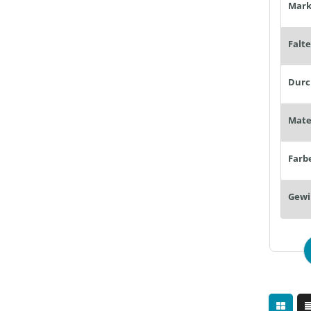
Mark
Falt
Farb
Gewi