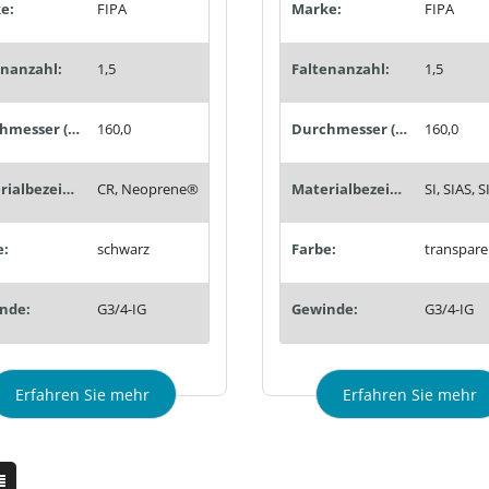
e:
FIPA
Marke:
FIPA
enanzahl:
1,5
Faltenanzahl:
1,5
Durchmesser (mm):
160,0
Durchmesser (mm):
160,0
Materialbezeichnung:
CR, Neoprene®
Materialbezeichnung:
e:
schwarz
Farbe:
transpare
nde:
G3/4-IG
Gewinde:
G3/4-IG
Erfahren Sie mehr
Erfahren Sie mehr