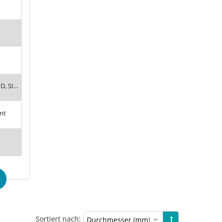
SI, SIAS, SID, SILE, SIT5
nt
Sortiert nach: