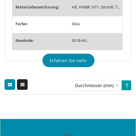
Materialbezeichnung:
HE, HNBR, HT1, Siton®, Tempaflex, Therban®, Thermalon®
Farbe:
blau
Gewinde:
G1/8-AG
Erfahren Sie mehr