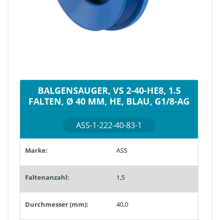
BALGENSAUGER, VS 2-40-HE8, 1.5
FALTEN, Ø 40 MM, HE, BLAU, G1/8-AG
ASS-1-222-40-83-1
Marke:
ASS
Faltenanzahl:
1,5
Durchmesser (mm):
40,0