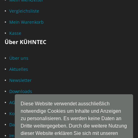
Vergleichsliste
Mein Warenkorb
Kasse
Über KÜHNTEC
Über uns
Aktuelles
Newsletter
Downloads
AGB
Diese Website verwendet ausschließlich
notwendige Cookies um Inhalte und Anzeigen
Kontakt
zu personalisieren. Es werden keine Daten an
Datenschutz
Dritte weitergegeben. Durch die weitere Nutzung
dieser Website erklären Sie sich mit unseren
Impressum