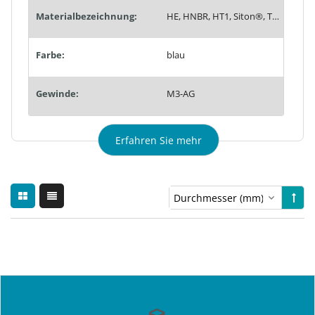
Materialbezeichnung:
HE, HNBR, HT1, Siton®, Tempaflex, Therban®, Thermalon®
Farbe:
blau
Gewinde:
M3-AG
Erfahren Sie mehr