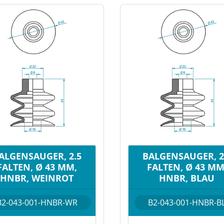
ALGENSAUGER, 2.5
BALGENSAUGER, 2
FALTEN, Ø 43 MM,
FALTEN, Ø 43 MM
HNBR, WEINROT
HNBR, BLAU
B2-043-001-HNBR-WR
B2-043-001-HNBR-B