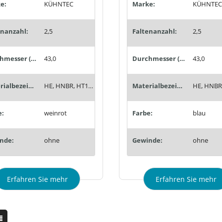
e:
KÜHNTEC
Marke:
KÜHNTEC
enanzahl:
2,5
Faltenanzahl:
2,5
Durchmesser (mm):
43,0
Durchmesser (mm):
43,0
Materialbezeichnung:
HE, HNBR, HT1, Siton®, Tempaflex, Therban®, Thermalon®
Materialbezeichnung:
e:
weinrot
Farbe:
blau
nde:
ohne
Gewinde:
ohne
Erfahren Sie mehr
Erfahren Sie mehr