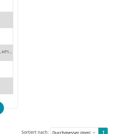
HE, HNBR, HT1, Siton®, Tempaflex, Therban®, Thermalon®
Sortiert nach: