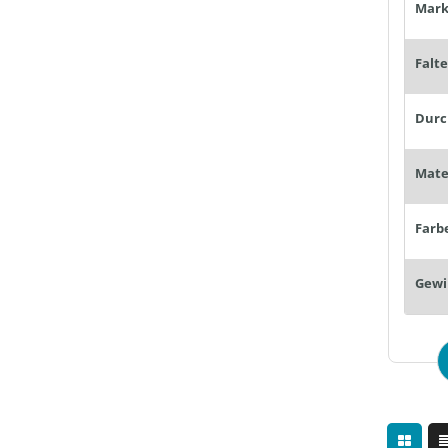
Mark
Falt
Farb
Gewi