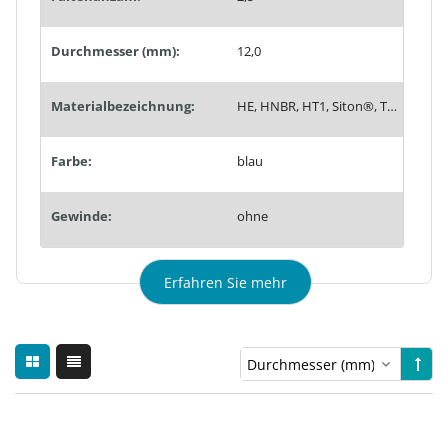
Durchmesser (mm):
12,0
Materialbezeichnung:
HE, HNBR, HT1, Siton®, Tempaflex, Therban®, Thermalon®
Farbe:
blau
Gewinde:
ohne
Erfahren Sie mehr