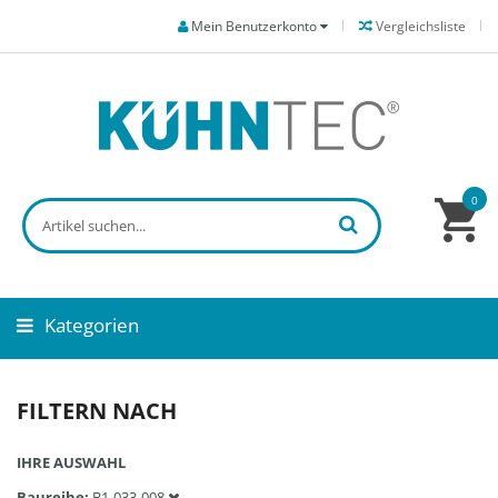
Mein Benutzerkonto
Vergleichsliste
0
Kategorien
FILTERN NACH
IHRE AUSWAHL
Baureihe
B1-033-008