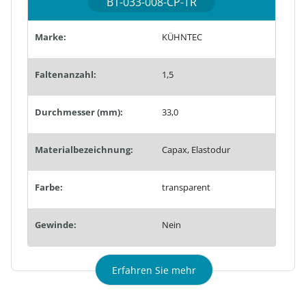
B1-033-008-CP-TR
Marke:
KÜHNTEC
Faltenanzahl:
1,5
Durchmesser (mm):
33,0
Materialbezeichnung:
Capax, Elastodur
Farbe:
transparent
Gewinde:
Nein
Erfahren Sie mehr