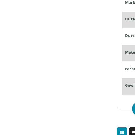
Mark
Falt
Farb
Gewi