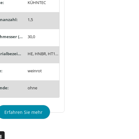
e:
KÜHNTEC
enanzahl:
1,5
Durchmesser (mm):
30,0
Materialbezeichnung:
HE, HNBR, HT1, Siton®, Tempaflex, Therban®, Thermalon®
e:
weinrot
nde:
ohne
Erfahren Sie mehr