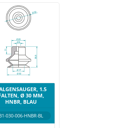
ALGENSAUGER, 1.5
FALTEN, Ø 30 MM,
HNBR, BLAU
B1-030-006-HNBR-BL