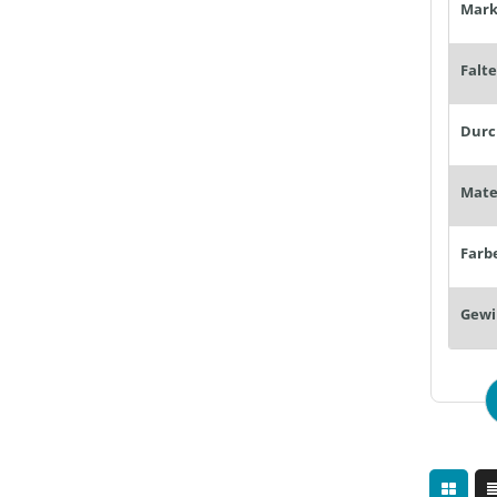
Mark
Falt
Farb
Gewi