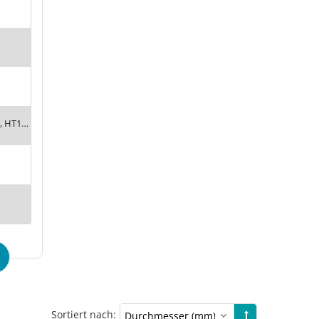
HE, HNBR, HT1, Siton®, Tempaflex, Therban®, Thermalon®
Sortiert nach: