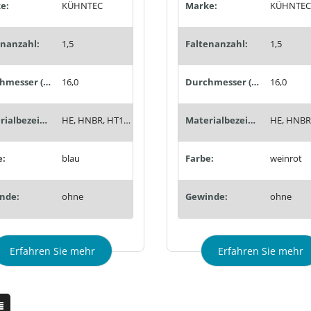
e:
KÜHNTEC
Marke:
KÜHNTEC
enanzahl:
1,5
Faltenanzahl:
1,5
Durchmesser (mm):
16,0
Durchmesser (mm):
16,0
Materialbezeichnung:
HE, HNBR, HT1, Siton®, Tempaflex, Therban®, Thermalon®
Materialbezeichnung:
e:
blau
Farbe:
weinrot
nde:
ohne
Gewinde:
ohne
Erfahren Sie mehr
Erfahren Sie mehr