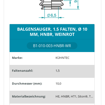
BALGENSAUGER, 1.5 FALTEN, Ø 10
MM, HNBR, WEINROT
B1-010-003-HNBR-WR
Marke:
KÜHNTEC
Faltenanzahl:
1,5
Durchmesser (mm):
10,0
Materialbezeichnung:
HE, HNBR, HT1, Siton®, Tempaflex, Therban®, Thermalon®