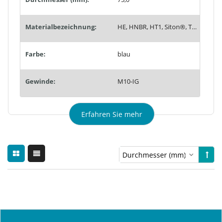
Materialbezeichnung:
HE, HNBR, HT1, Siton®, Tempaflex, Therban®, Thermalon®
Farbe:
blau
Gewinde:
M10-IG
Erfahren Sie mehr