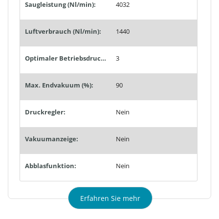
Saugleistung (Nl/min):
4032
Luftverbrauch (Nl/min):
1440
Optimaler Betriebsdruck (bar):
3
Max. Endvakuum (%):
90
Druckregler:
Nein
Vakuumanzeige:
Nein
Abblasfunktion:
Nein
Erfahren Sie mehr