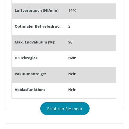
Luftverbrauch (Nl/min):
1440
Optimaler Betriebsdruck (bar):
3
Max. Endvakuum (%):
90
Druckregler:
Nein
Vakuumanzeige:
Nein
Abblasfunktion:
Nein
Erfahren Sie mehr