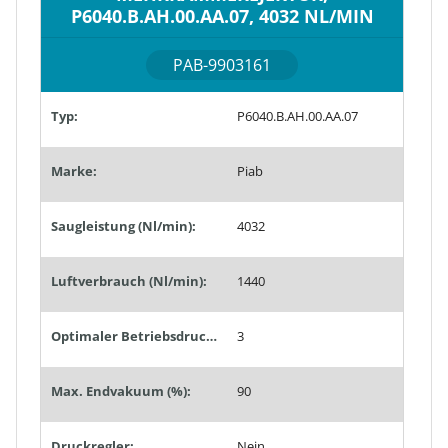
P6040.B.AH.00.AA.07, 4032 NL/MIN
PAB-9903161
Typ:
P6040.B.AH.00.AA.07
Marke:
Piab
Saugleistung (Nl/min):
4032
Luftverbrauch (Nl/min):
1440
Optimaler Betriebsdruck (bar):
3
Max. Endvakuum (%):
90
Druckregler:
Nein