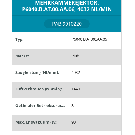
MEHRKAMMEREJEKTOR,
P6040.B.AT.00.AA.06, 4032 NL/MIN
PAB-9910220
Typ:
P6040.B.AT.00.AA.06
Marke:
Piab
Saugleistung (Nl/min):
4032
Luftverbrauch (Nl/min):
1440
Optimaler Betriebsdruck (bar):
3
Max. Endvakuum (%):
90