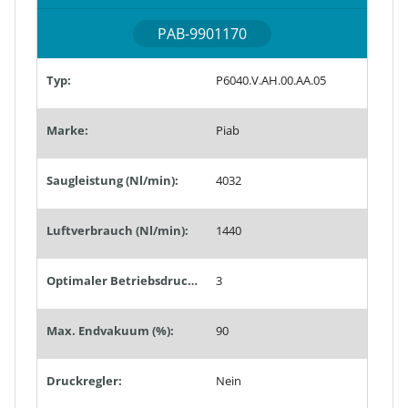
PAB-9901170
Typ:
P6040.V.AH.00.AA.05
Marke:
Piab
Saugleistung (Nl/min):
4032
Luftverbrauch (Nl/min):
1440
Optimaler Betriebsdruck (bar):
3
Max. Endvakuum (%):
90
Druckregler:
Nein