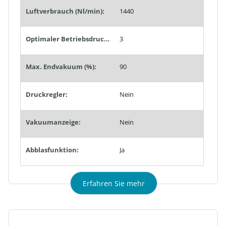
Luftverbrauch (Nl/min):
1440
Optimaler Betriebsdruck (bar):
3
Max. Endvakuum (%):
90
Druckregler:
Nein
Vakuumanzeige:
Nein
Abblasfunktion:
Ja
Erfahren Sie mehr