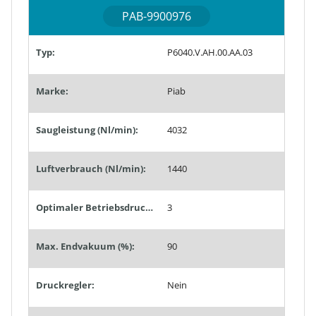
PAB-9900976
Typ:
P6040.V.AH.00.AA.03
Marke:
Piab
Saugleistung (Nl/min):
4032
Luftverbrauch (Nl/min):
1440
Optimaler Betriebsdruck (bar):
3
Max. Endvakuum (%):
90
Druckregler:
Nein