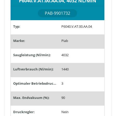
P6040.V.AT.00.AA.04, 4032 NL/MIN
PAB-9901732
Typ:
P6040.V.AT.00.AA.04
Marke:
Piab
Saugleistung (Nl/min):
4032
Luftverbrauch (Nl/min):
1440
Optimaler Betriebsdruck (bar):
3
Max. Endvakuum (%):
90
Druckregler:
Nein