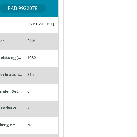
PAB-9922078
P6010.AH.01.LJ.55
e:
Piab
Saugleistung (Nl/min):
1080
Luftverbrauch (Nl/min):
315
Optimaler Betriebsdruck (bar):
6
Max. Endvakuum (%):
75
kregler:
Nein