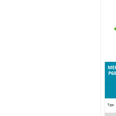
ME
P60
Typ: