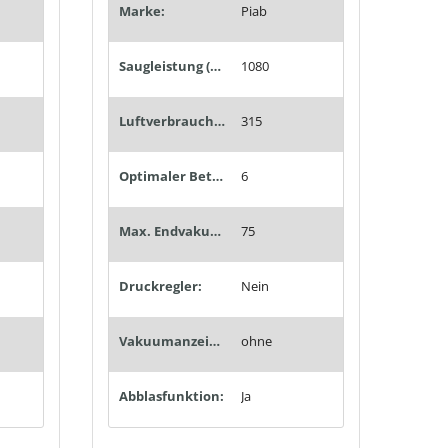
Marke:
Piab
Saugleistung (Nl/min):
1080
Luftverbrauch (Nl/min):
315
Optimaler Betriebsdruck (bar):
6
Max. Endvakuum (%):
75
Druckregler:
Nein
Vakuumanzeige:
ohne
Abblasfunktion:
Ja