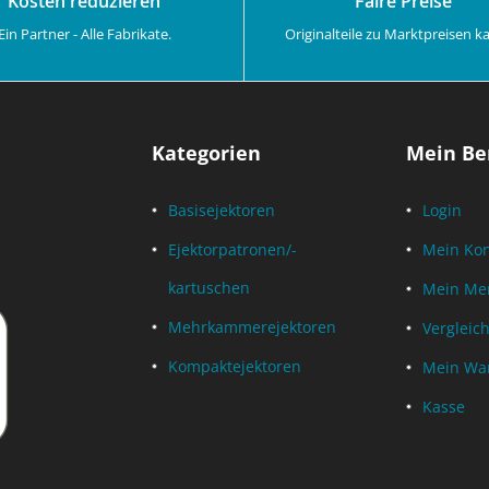
Kosten reduzieren
Faire Preise
Ein Partner - Alle Fabrikate.
Originalteile zu Marktpreisen k
Kategorien
Mein Be
Basisejektoren
Login
Ejektorpatronen/-
Mein Ko
kartuschen
Mein Mer
Mehrkammerejektoren
Vergleich
Kompaktejektoren
Mein Wa
Kasse