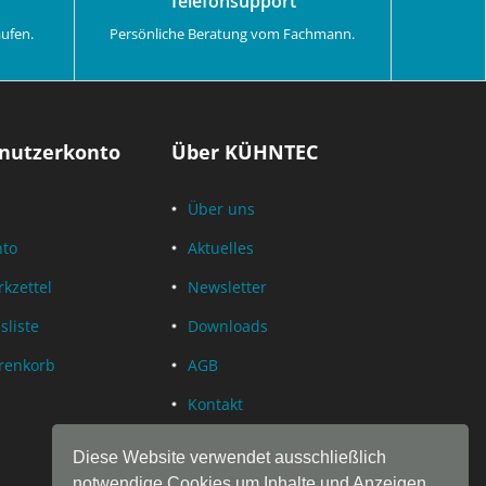
Telefonsupport
aufen.
Persönliche Beratung vom Fachmann.
nutzerkonto
Über KÜHNTEC
Über uns
nto
Aktuelles
kzettel
Newsletter
sliste
Downloads
renkorb
AGB
Kontakt
Datenschutz
Diese Website verwendet ausschließlich
Impressum
notwendige Cookies um Inhalte und Anzeigen