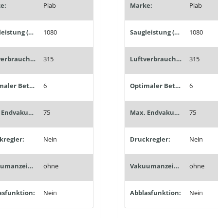
e:
Piab
Marke:
Piab
Saugleistung (Nl/min):
1080
Saugleistung (Nl/min):
1080
Luftverbrauch (Nl/min):
315
Luftverbrauch (Nl/min):
315
Optimaler Betriebsdruck (bar):
6
Optimaler Betriebsdruck (bar):
6
Max. Endvakuum (%):
75
Max. Endvakuum (%):
75
kregler:
Nein
Druckregler:
Nein
Vakuumanzeige:
ohne
Vakuumanzeige:
ohne
asfunktion:
Nein
Abblasfunktion:
Nein