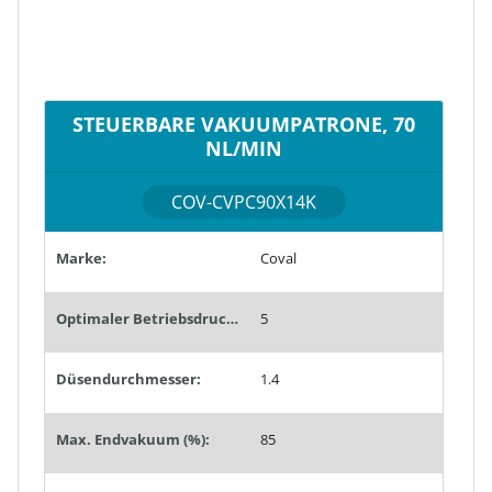
STEUERBARE VAKUUMPATRONE, 70
NL/MIN
COV-CVPC90X14K
Marke:
Coval
Optimaler Betriebsdruck (bar):
5
Düsendurchmesser:
1.4
Max. Endvakuum (%):
85