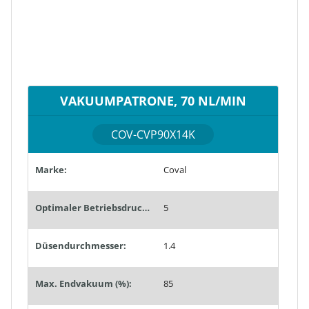
VAKUUMPATRONE, 70 NL/MIN
COV-CVP90X14K
Marke:
Coval
Optimaler Betriebsdruck (bar):
5
Düsendurchmesser:
1.4
Max. Endvakuum (%):
85