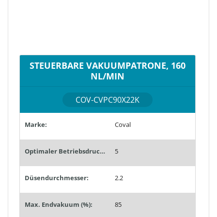
STEUERBARE VAKUUMPATRONE, 160
NL/MIN
COV-CVPC90X22K
Marke:
Coval
Optimaler Betriebsdruck (bar):
5
Düsendurchmesser:
2.2
Max. Endvakuum (%):
85