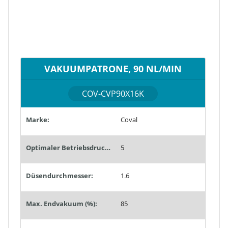
VAKUUMPATRONE, 90 NL/MIN
COV-CVP90X16K
Marke:
Coval
Optimaler Betriebsdruck (bar):
5
Düsendurchmesser:
1.6
Max. Endvakuum (%):
85