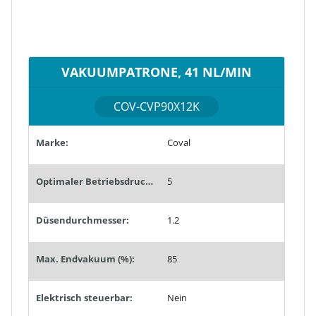
VAKUUMPATRONE, 41 NL/MIN
COV-CVP90X12K
Marke:
Coval
Optimaler Betriebsdruck (bar):
5
Düsendurchmesser:
1.2
Max. Endvakuum (%):
85
Elektrisch steuerbar:
Nein