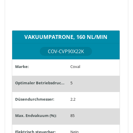
VAKUUMPATRONE, 160 NL/MIN
COV-CVP90X22K
Marke:
Coval
Optimaler Betriebsdruck (bar):
5
Düsendurchmesser:
2.2
Max. Endvakuum (%):
85
Elektrisch steuerbar:
Nein