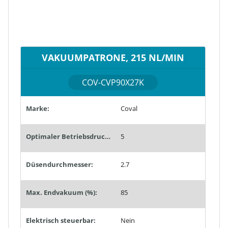
VAKUUMPATRONE, 215 NL/MIN
COV-CVP90X27K
Marke:
Coval
Optimaler Betriebsdruck (bar):
5
Düsendurchmesser:
2.7
Max. Endvakuum (%):
85
Elektrisch steuerbar:
Nein