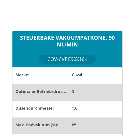
STEUERBARE VAKUUMPATRONE, 90
NL/MIN
COV-CVPC90X16K
Marke:
Coval
Optimaler Betriebsdruck (bar):
5
Düsendurchmesser:
1.6
Max. Endvakuum (%):
85