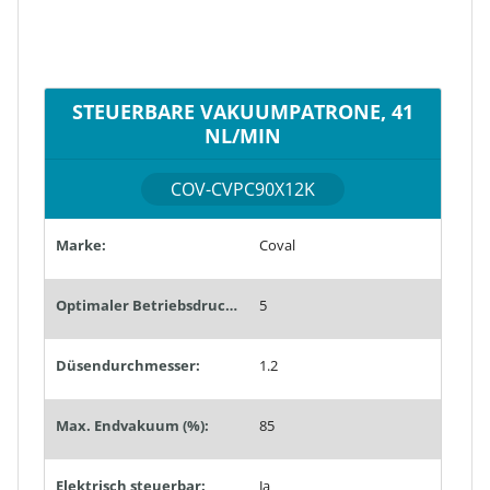
STEUERBARE VAKUUMPATRONE, 41
NL/MIN
COV-CVPC90X12K
Marke:
Coval
Optimaler Betriebsdruck (bar):
5
Düsendurchmesser:
1.2
Max. Endvakuum (%):
85
Elektrisch steuerbar:
Ja