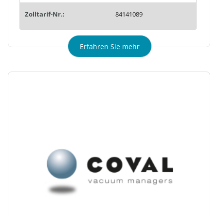
Zolltarif-Nr.:
84141089
Erfahren Sie mehr