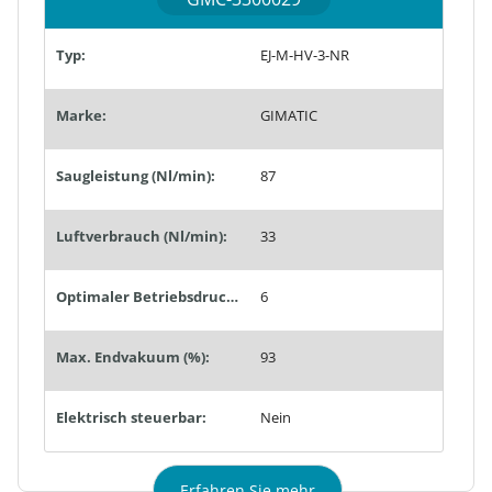
Typ:
EJ-M-HV-3-NR
Marke:
GIMATIC
Saugleistung (Nl/min):
87
Luftverbrauch (Nl/min):
33
Optimaler Betriebsdruck (bar):
6
Max. Endvakuum (%):
93
Elektrisch steuerbar:
Nein
Erfahren Sie mehr