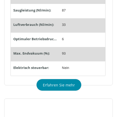
Saugleistung (Nl/min):
87
Luftverbrauch (Nl/min):
33
Optimaler Betriebsdruck (bar):
6
Max. Endvakuum (%):
93
Elektrisch steuerbar:
Nein
Erfahren Sie mehr