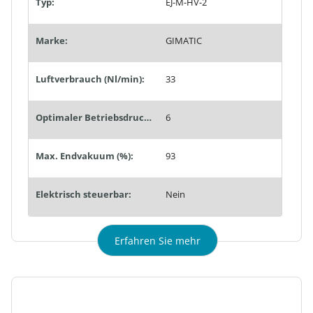
Typ:
EJ-M-HV-2
Marke:
GIMATIC
Luftverbrauch (Nl/min):
33
Optimaler Betriebsdruck (bar):
6
Max. Endvakuum (%):
93
Elektrisch steuerbar:
Nein
Erfahren Sie mehr