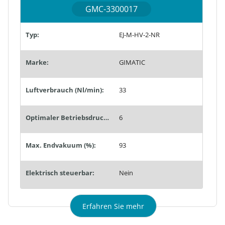
GMC-3300017
Typ:
EJ-M-HV-2-NR
Marke:
GIMATIC
Luftverbrauch (Nl/min):
33
Optimaler Betriebsdruck (bar):
6
Max. Endvakuum (%):
93
Elektrisch steuerbar:
Nein
Erfahren Sie mehr