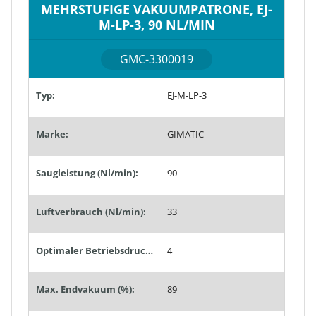
MEHRSTUFIGE VAKUUMPATRONE, EJ-
M-LP-3, 90 NL/MIN
GMC-3300019
Typ:
EJ-M-LP-3
Marke:
GIMATIC
Saugleistung (Nl/min):
90
Luftverbrauch (Nl/min):
33
Optimaler Betriebsdruck (bar):
4
Max. Endvakuum (%):
89