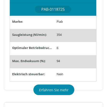
PAB-0118725
Marke:
Piab
Saugleistung (Nl/min):
354
Optimaler Betriebsdruck (bar):
6
Max. Endvakuum (%):
94
Elektrisch steuerbar:
Nein
Erfahren Sie mehr