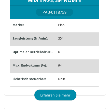
MIDI XI40-3, 354 NL/MIN
PAB-0118759
Marke:
Piab
Saugleistung (Nl/min):
354
Optimaler Betriebsdruck (bar):
6
Max. Endvakuum (%):
94
Elektrisch steuerbar:
Nein
Erfahren Sie mehr