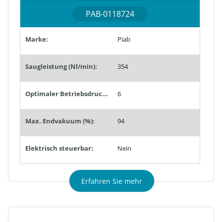
PAB-0118724
Marke:
Piab
Saugleistung (Nl/min):
354
Optimaler Betriebsdruck (bar):
6
Max. Endvakuum (%):
94
Elektrisch steuerbar:
Nein
Erfahren Sie mehr