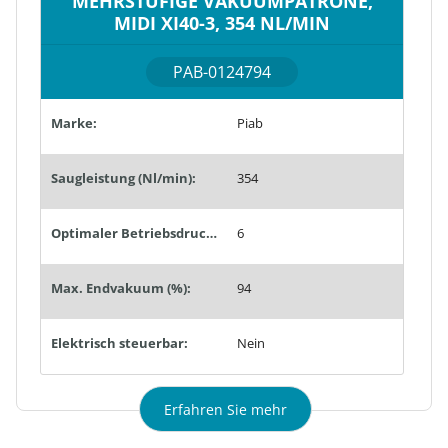
MEHRSTUFIGE VAKUUMPATRONE,
MIDI XI40-3, 354 NL/MIN
PAB-0124794
Marke:
Piab
Saugleistung (Nl/min):
354
Optimaler Betriebsdruck (bar):
6
Max. Endvakuum (%):
94
Elektrisch steuerbar:
Nein
Erfahren Sie mehr