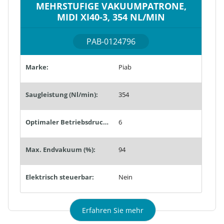
MEHRSTUFIGE VAKUUMPATRONE,
MIDI XI40-3, 354 NL/MIN
PAB-0124796
Marke:
Piab
Saugleistung (Nl/min):
354
Optimaler Betriebsdruck (bar):
6
Max. Endvakuum (%):
94
Elektrisch steuerbar:
Nein
Erfahren Sie mehr