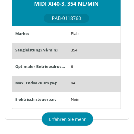
MIDI XI40-3, 354 NL/MIN
PAB-0118760
Marke:
Piab
Saugleistung (Nl/min):
354
Optimaler Betriebsdruck (bar):
6
Max. Endvakuum (%):
94
Elektrisch steuerbar:
Nein
Erfahren Sie mehr